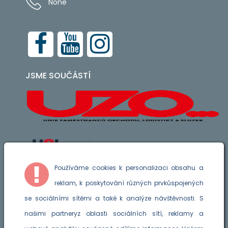
None
JSME SOUČÁSTÍ
Používáme cookies k personalizaci obsahu a
reklam, k poskytování různých prvkůspojených
Podporuje nás Aliance pro
se sociálními sítěmi a také k analýze návštěvnosti. S
genderovou rovnost v Evropě
našimi partneryz oblasti sociálních sítí, reklamy a