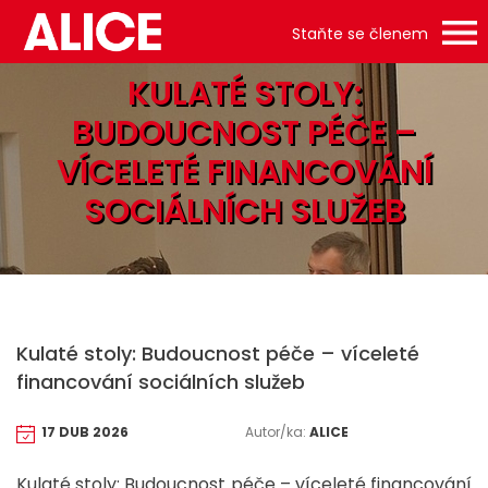
Staňte se členem
KULATÉ STOLY:
BUDOUCNOST PÉČE –
VÍCELETÉ FINANCOVÁNÍ
SOCIÁLNÍCH SLUŽEB
Kulaté stoly: Budoucnost péče – víceleté
financování sociálních služeb
17 DUB 2026
Autor/ka:
ALICE
Kulaté stoly: Budoucnost péče – víceleté financování