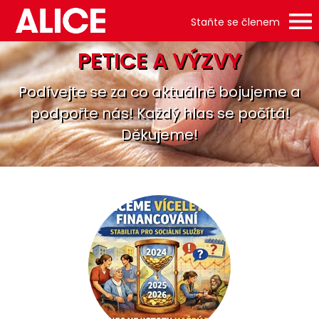
Staňte se členem
PETICE A VÝZVY
Podívejte se za co aktuálně bojujeme a
podpořte nás! Každý hlas se počítá!
Děkujeme!