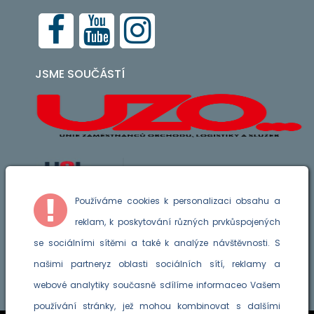
JSME SOUČÁSTÍ
Používáme cookies k personalizaci obsahu a
reklam, k poskytování různých prvkůspojených
Podporuje nás Aliance pro
se sociálními sítěmi a také k analýze návštěvnosti. S
genderovou rovnost v Evropě
našimi partneryz oblasti sociálních sítí, reklamy a
webové analytiky současně sdílíme informaceo Vašem
používání stránky, jež mohou kombinovat s dalšími