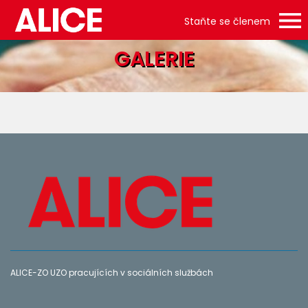
Staňte se členem
GALERIE
ALICE-ZO UZO pracujících v sociálních službách